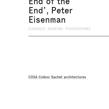
End of the
End’, Peter
Eisenman
CLASSIQUE
MODERNE
POSTMODERNES
COSA Colboc Sachet architectures