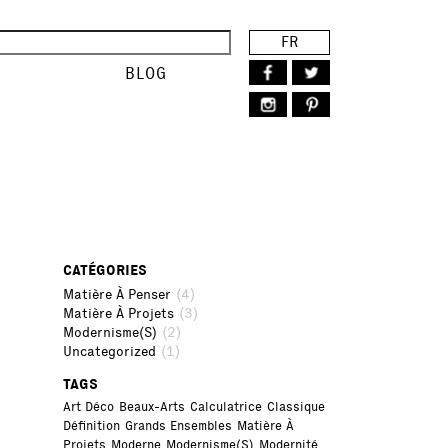
FR
BLOG
CATÉGORIES
(4)
Matière À Penser
(3)
Matière À Projets
(2)
Modernisme(s)
(1)
Uncategorized
TAGS
Art Déco
Beaux-Arts
Calculatrice
Classique
Définition
Grands Ensembles
Matière À
Projets
Moderne
Modernisme(s)
Modernité