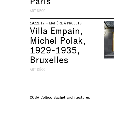
Paris
ART DÉCO
19.12.17 –
MATIÈRE À PROJETS
Villa Empain,
Michel Polak,
1929-1935,
Bruxelles
ART DÉCO
COSA Colboc Sachet architectures