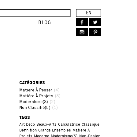
EN
E
BLOG
CATÉGORIES
(4)
Matière À Penser
(3)
Matière À Projets
(2)
Modernisme(s)
(1)
Non Classifié(e)
TAGS
Art Déco
Beaux-Arts
Calculatrice
Classique
Définition
Grands Ensembles
Matière À
Projets
Moderne
Modernisme(s)
Non-Design