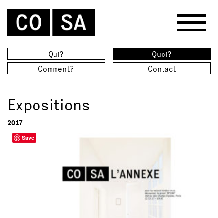
Qui?
Quoi?
Pourquoi COSA?
Expositions
Comment?
Contact
Equipe
Environnement
Conférences
BIM
Publications
Expositions
Réalisations
2017
Save